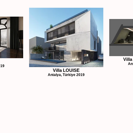
Vill
An
019
Villa LOUISE
Antalya, Türkiye 2019