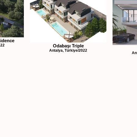
idence
022
Odabaşı Triple
Antalya, Türkiye/2022
An