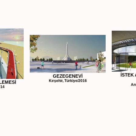
İSTEK
GEZEGENEVİ
Kırşehir, Türkiye/2016
LEMESİ
An
014