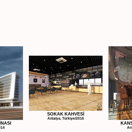
SOKAK KAHVESİ
Antalya, Türkiye/2016
İNASI
KAN
014
An