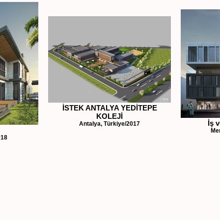
İSTEK ANTALYA YEDİTEPE
KOLEJİ
İş 
Antalya, Türkiye/2017
Mer
018