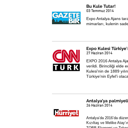
Bu Kule Tutar!
03 Temmuz 2014
Expo Antalya Ajans tar
mimarları, kulenin sade
Expo Kulesi Türkiye'
27 Haziran 2014
EXPO 2016 Antalya Ajan
verildi. Birinciliği el
Kulesi'nin de 1889 yılı
Türkiye'nin Eyfel'i olac
Antalya’ya palmiyel
26 Haziran 2014
Antalya’da 2016’da düzenl
Kızıltaş ve Melike Atay’ı
TOBB Ekonomi ve Teknolo