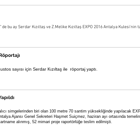
i
 de bu ay Serdar Kızıltaş ve Z.Melike Kızıltaş EXPO 2016 Antalya Kulesi'nin 
Röportajı
tos sayısı için Serdar Kızıltaş ile röportaj yaptı.
Yapıldı
lıcı simgelerinden biri olan 100 metre 70 santim yüksekliğinde yapılacak EXP
alya Ajansı Genel Sekreteri Haşmet Suiçmez, haziran ayı ortasında temelin 
artname alınmış, 52 mimari proje raportörlüğe teslim edilmişti.