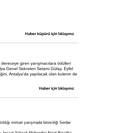
Haber küpürü için tıklayınız
dereceye giren yarışmacılara ödülleri
alya Genel Sekreteri Selami Gülay, Eyfel
iğini, Antalya'da yapılacak olan kulenin de
Haber için tıklayınız
ıldığı mimari yarışmada birinciliği Serdar
n, İnşaat Yüksek Mühendisi Nejat Bayülke,