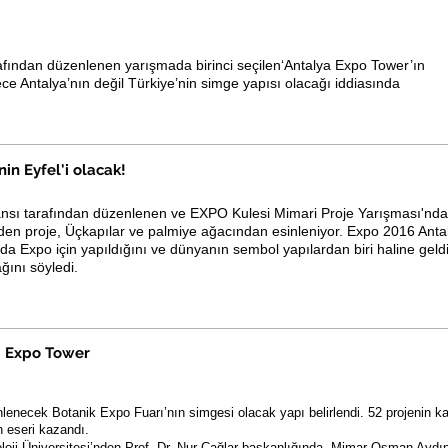
afından düzenlenen yarışmada birinci seçilen‘Antalya Expo Tower’ın
ce Antalya’nın değil Türkiye’nin simge yapısı olacağı iddiasında
nin Eyfel'i olacak!
sı tarafından düzenlenen ve EXPO Kulesi Mimari Proje Yarışması'nda 
de eden proje, Üçkapılar ve palmiye ağacından esinleniyor. Expo 2016 Ant
nda Expo için yapıldığını ve dünyanın sembol yapılardan biri haline geld
ağını söyledi.
i Expo Tower
enecek Botanik Expo Fuarı’nın simgesi olacak yapı belirlendi. 52 projenin kat
n eseri kazandı.
ji Üniversitesi’nden Prof. Dr. Nur Çağlar başkanlığında, Mimar Osman Aydı