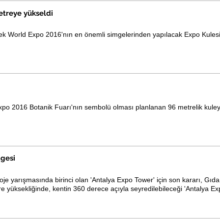
etreye yükseldi
ek World Expo 2016'nın en önemli simgelerinden yapılacak Expo Kules
po 2016 Botanik Fuarı'nın sembolü olması planlanan 96 metrelik kuleyle 
.
mgesi
je yarışmasında birinci olan 'Antalya Expo Tower' için son kararı, Gı
 yüksekliğinde, kentin 360 derece açıyla seyredilebileceği 'Antalya Exp