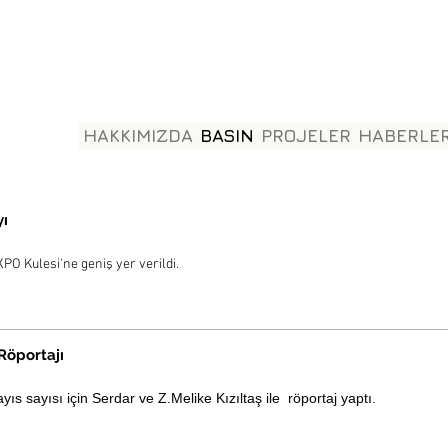
HAKKIMIZDA
BASIN
PROJELER
HABERLE
yı
PO Kulesi'ne geniş yer verildi.
Röportajı
s sayısı için Serdar ve Z.Melike Kızıltaş ile röportaj yaptı.