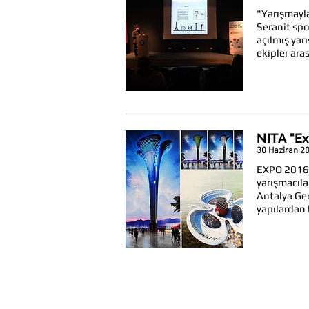
"Yarışmayl
Seranit sp
açılmış yar
ekipler aras
NITA "Ex
30 Haziran 2
EXPO 2016 
yarışmacıla
Antalya Gen
yapılardan 