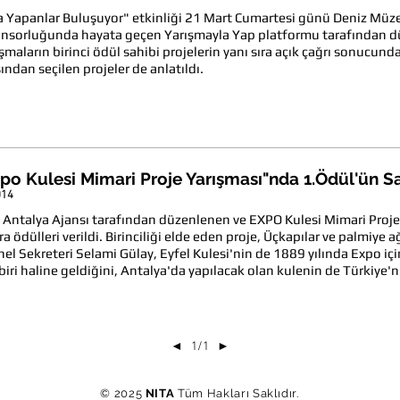
a Yapanlar Buluşuyor" etkinliği 21 Mart Cumartesi günü Deniz Müze
onsorluğunda hayata geçen Yarışmayla Yap platformu tarafından dü
ışmaların birinci ödül sahibi projelerin yanı sıra açık çağrı sonuc
ından seçilen projeler de anlatıldı.
po Kulesi Mimari Proje Yarışması"nda 1.Ödül'ün S
014
Antalya Ajansı tarafından düzenlenen ve EXPO Kulesi Mimari Proje
ra ödülleri verildi. Birinciliği elde eden proje, Üçkapılar ve palmiy
el Sekreteri Selami Gülay, Eyfel Kulesi'nin de 1889 yılında Expo iç
biri haline geldiğini, Antalya'da yapılacak olan kulenin de Türkiye'n
1/1
◄
►
© 2025
NITA
Tüm Hakları Saklıdır.