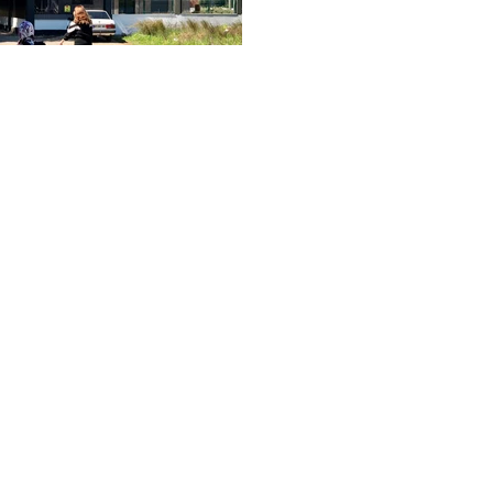
anı Antalya – Alanya karayolunun 22. Km’sinde,