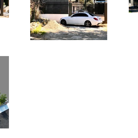
çayı ile Tehnelli deresi arasında kalan alan içerisinde gerçekleşecektir. Sergi al